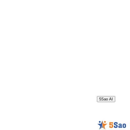
5Sao AI