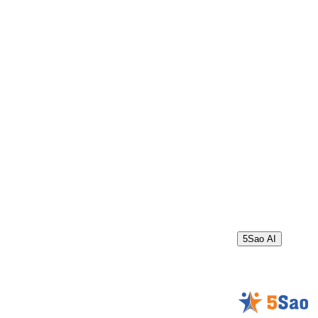
5Sao AI